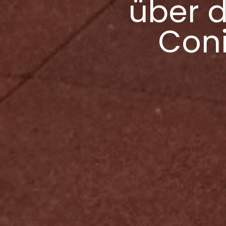
über d
Coni