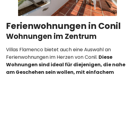
Ferienwohnungen in Conil
Wohnungen im Zentrum
Villas Flamenco bietet auch eine Auswahl an
Ferienwohnungen im Herzen von Conil.
Diese
Wohnungen sind ideal für diejenigen, die nahe
am Geschehen sein wollen, mit einfachem
Zugang zu Restaurants, Geschäften und dem
pulsierenden Nachtleben von Conil.
.
Die
Wohnungen im Zentrum
kombinieren Komfort
und Bequemlichkeit und ermöglichen es den
Gästen, alles zu genießen, was die Stadt zu bieten
hat.