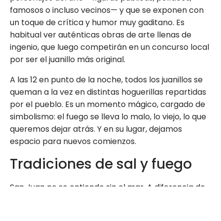
famosos o incluso vecinos— y que se exponen con
un toque de crítica y humor muy gaditano. Es
habitual ver auténticas obras de arte llenas de
ingenio, que luego competirán en un concurso local
por ser el juanillo más original.
A las 12 en punto de la noche, todos los juanillos se
queman a la vez en distintas hoguerillas repartidas
por el pueblo. Es un momento mágico, cargado de
simbolismo: el fuego se lleva lo malo, lo viejo, lo que
queremos dejar atrás. Y en su lugar, dejamos
espacio para nuevos comienzos.
Tradiciones de sal y fuego
San Juan no se entiende sin el mar. A diferencia de
otros lugares donde se lanza una lista de deseos al
fuego o se salta la hoguera para atraer la suerte,